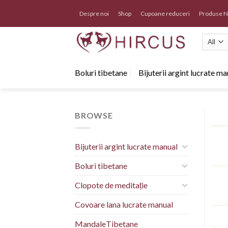
Skip
Despre noi
Shop
Cupoane reduceri
Produse N
to
content
Boluri tibetane
Bijuterii argint lucrate m
BROWSE
Bijuterii argint lucrate manual
Boluri tibetane
Clopote de meditație
Covoare lana lucrate manual
MandaleTibetane