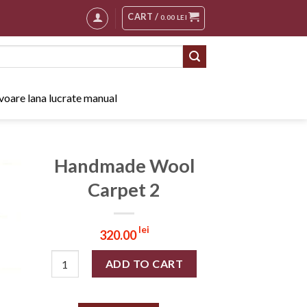
CART /
0.00
LEI
oare lana lucrate manual
Handmade Wool
Carpet 2
lei
320.00
Handmade Wool Carpet 2 quantity
ADD TO CART