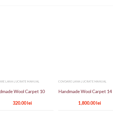
Add to
Add
wishlist
wishl
+
ARE LANA LUCRATE MANUAL
COVOARE LANA LUCRATE MANUAL
dmade Wool Carpet 10
Handmade Wool Carpet 14
320.00
lei
1,800.00
lei