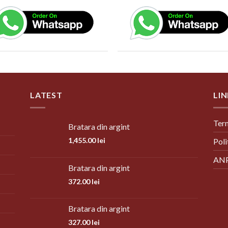
LATEST
LIN
Term
Bratara din argint
1,455.00
lei
Poli
AN
Bratara din argint
372.00
lei
Bratara din argint
327.00
lei