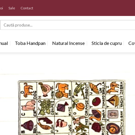
oi
Sale
Contact
Search
for:
anual
Toba Handpan
Natural Incense
Sticla de cupru
Cov