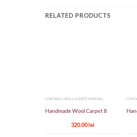
RELATED PRODUCTS
Add to
Add to
wishlist
wishlist
+
+
RATE MANUAL
COVOARE LANA LUCRATE MANUAL
COVO
 handmade
Handmade Wool Carpet 8
Han
0.00
lei
320.00
lei