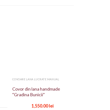
 to
Add to
ist
wishlist
+
COVOARE LANA LUCRATE MANUAL
Covor din lana handmade
“Gradina Bunicii”
1,550.00
lei