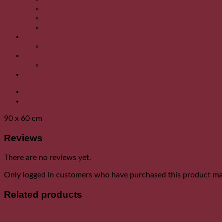
Saluri cu blanita
Saluri din lana si pashmina
Saluri din lana/matase cu aplicatii din blana.
Sticle de cupru
Sticla de cupru
Toba Handpan
Toba Handpan
Uncategorized
Description
Reviews (0)
90 x 60 cm
Reviews
There are no reviews yet.
Only logged in customers who have purchased this product may
Related products