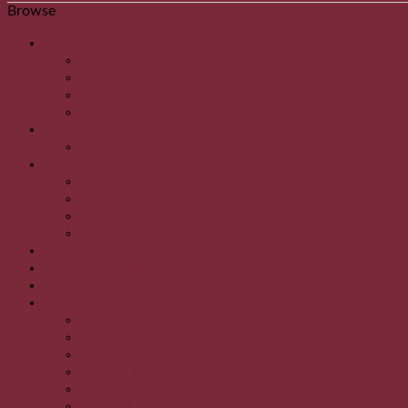
Browse
Bijuterii argint lucrate manual
Bratari
Cercei
Inele
Pandantive
Boluri tibetane
Boluri tibetane
Clopote de meditație
Clopotei
Gong
Statueta Budha
Tingshaw
Covoare lana lucrate manual
MandaleTibetane
Natural Incense
Saluri & Esarfe
Casmir
Esarfe din bumbac
Esarfe matase
Fulare din lana pentru barbati
Lana
Pareo din matase