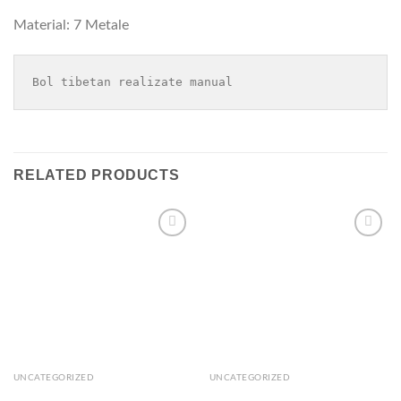
Material: 7 Metale
Bol tibetan realizate manual
RELATED PRODUCTS
Add to
Add to
wishlist
wishlist
UNCATEGORIZED
UNCATEGORIZED