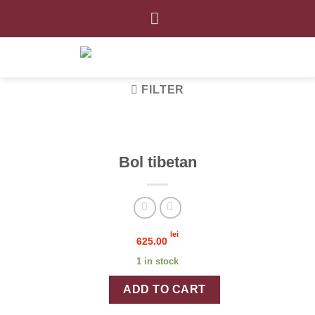
Skip
to
content
FILTER
Bol tibetan
lei
625.00
1 in stock
Bol tibetan quantity
ADD TO CART