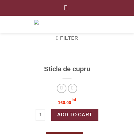
Skip
to
content
FILTER
Sticla de cupru
lei
160.00
Sticla de cupru quantity
ADD TO CART