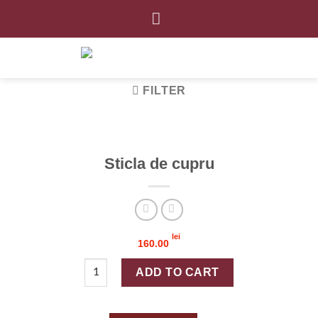
Skip
to
content
FILTER
Sticla de cupru
lei
160.00
Sticla de cupru quantity
ADD TO CART