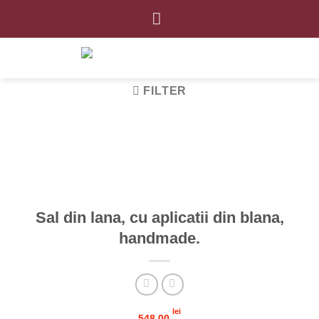
Skip
to
content
FILTER
Sal din lana, cu aplicatii din blana,
handmade.
lei
548.00