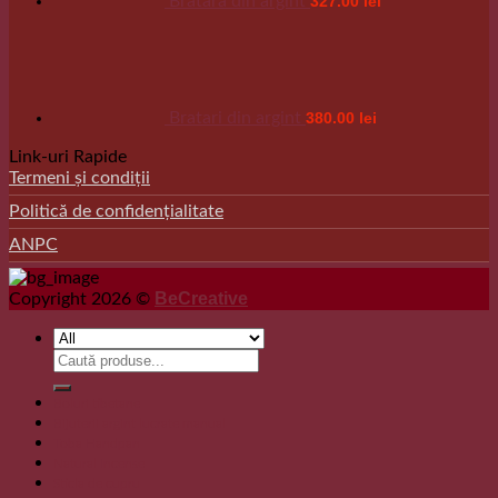
Bratara din argint
327.00
lei
Bratari din argint
380.00
lei
Link-uri Rapide
Termeni și condiții
Politică de confidențialitate
ANPC
BeCreative
Copyright 2026 ©
Search
for:
Boluri tibetane
Bijuterii argint lucrate manual
Toba Handpan
Natural Incense
Sticla de cupru