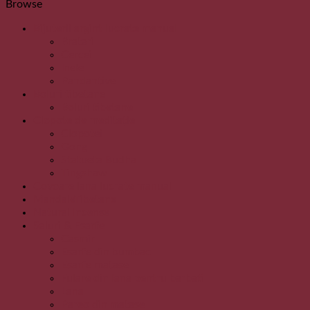
Browse
Bijuterii argint lucrate manual
Bratari
Cercei
Inele
Pandantive
Boluri tibetane
Boluri tibetane
Clopote de meditație
Clopotei
Gong
Statueta Budha
Tingshaw
Covoare lana lucrate manual
MandaleTibetane
Natural Incense
Saluri & Esarfe
Casmir
Esarfe din bumbac
Esarfe matase
Fulare din lana pentru barbati
Lana
Pareo din matase