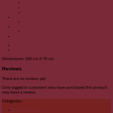
Saluri cu blanita
Saluri din lana si pashmina
Saluri din lana/matase cu aplicatii din blana.
Sticle de cupru
Sticla de cupru
Toba Handpan
Toba Handpan
Uncategorized
Description
Reviews (0)
Dimensiune: 180 cm X 70 cm
Reviews
There are no reviews yet.
Only logged in customers who have purchased this product
may leave a review.
Categories
Boluri tibetane