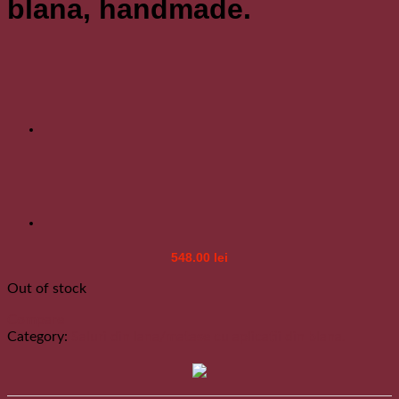
blana, handmade.
548.00
lei
Out of stock
Compare
Category:
Saluri din lana/matase cu aplicatii din blana.