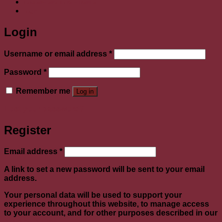
Covoare lana lucrate manual
Login
Login
Required
Username or email address
*
Required
Password
*
Remember me
Log in
Lost your password?
Register
Required
Email address
*
A link to set a new password will be sent to your email
address.
Your personal data will be used to support your
experience throughout this website, to manage access
to your account, and for other purposes described in our
privacy policy
.