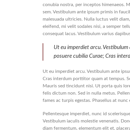
conubia nostra, per inceptos himenaeos. Mo
sem. Vestibulum ante ipsum primis in faucib
malesuada ultricies. Nulla luctus velit dia
eleifend, mi velit sodales nisi, a semper tel
consequat lacus. Vestibulum varius dapibus
Ut eu imperdiet arcu. Vestibulum a
posuere cubilia Curae; Cras inte
Ut eu imperdiet arcu. Vestibulum ante ipsum
Cras interdum porttitor quam at tempus. Se
Mauris sed tincidunt nisi. Ut porta quis l
felis dictum non. Sed in nulla metus. Pelle
fames ac turpis egestas. Phasellus at nunc e
Pellentesque imperdiet, nunc id scelerisque 
Vestibulum iaculis molestie venenatis. Donec
diam fermentum, elementum elit et, placer