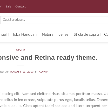
oi
Sale
Contact
Search
for:
anual
Toba Handpan
Natural Incense
Sticla de cupru
Co
STYLE
nsive and Retina ready theme.
TED ON
AUGUST 11, 2013
BY
ADMIN
piscing elit. Nam sed eleifend risus, sit amet porttitor massa. Ut
hasellus in leo ornare, vulputate purus eget, iaculis tellus. Donec
elit a iaculis. Class aptent taciti sociosqu ad litora torquent per