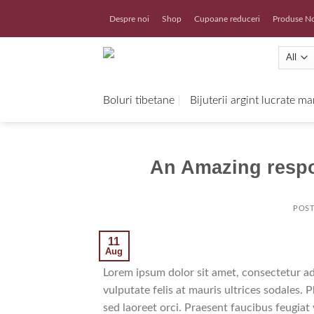
Skip
Despre noi
Shop
Cupoane reduceri
Produse N
to
content
Boluri tibetane
Bijuterii argint lucrate m
An Amazing respo
POS
11
Aug
Lorem ipsum dolor sit amet, consectetur adi
vulputate felis at mauris ultrices sodales. P
sed laoreet orci. Praesent faucibus feugiat v