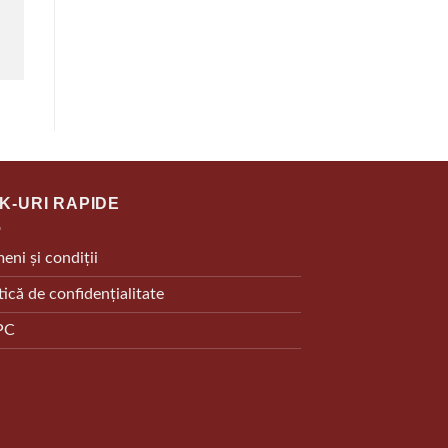
NK-URI RAPIDE
eni și condiții
tică de confidențialitate
PC