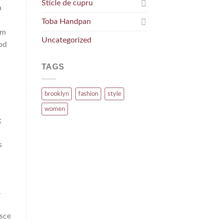
Sticle de cupru
a
Toba Handpan
um
Uncategorized
mod
TAGS
brooklyn
fashion
style
women
;
s
.
usce