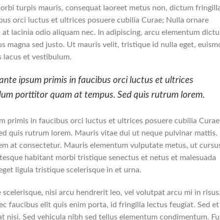
rbi turpis mauris, consequat laoreet metus non, dictum fringill
us orci luctus et ultrices posuere cubilia Curae; Nulla ornare
m, at lacinia odio aliquam nec. In adipiscing, arcu elementum dict
lus magna sed justo. Ut mauris velit, tristique id nulla eget, euis
 lacus et vestibulum.
nte ipsum primis in faucibus orci luctus et ultrices
rdum porttitor quam at tempus. Sed quis rutrum lorem.
 primis in faucibus orci luctus et ultrices posuere cubilia Curae
d quis rutrum lorem. Mauris vitae dui ut neque pulvinar mattis.
orem at consectetur. Mauris elementum vulputate metus, ut cursu
ntesque habitant morbi tristique senectus et netus et malesuada
get ligula tristique scelerisque in et urna.
scelerisque, nisi arcu hendrerit leo, vel volutpat arcu mi in risus
 faucibus elit quis enim porta, id fringilla lectus feugiat. Sed et
at nisi. Sed vehicula nibh sed tellus elementum condimentum. F