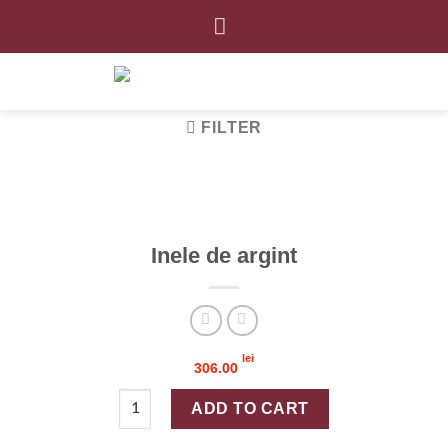
Skip
to
content
FILTER
Inele de argint
lei
306.00
Inele de argint quantity
ADD TO CART