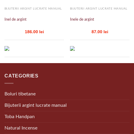
BIJUTERII ARGINT LUCRATE MANUAL
BIJUTERII ARGINT LUCRATE MANUAL
Inel de argint
Inele de argint
186.00
lei
87.00
lei
CATEGORIES
Boluri tibetane
Bijuterii argint lucrate manual
Toba Handpan
Natural Incense