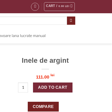
CART /
0.00
LEI
voare lana lucrate manual
Inele de argint
lei
111.00
Inele de argint quantity
ADD TO CART
COMPARE