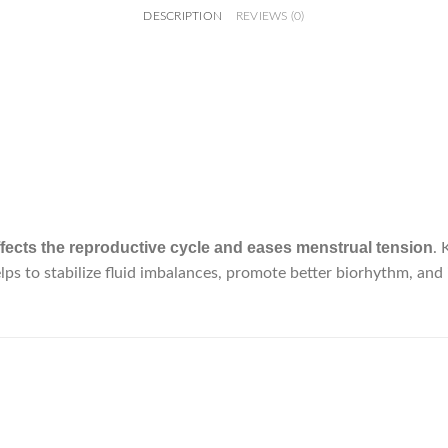
DESCRIPTION
REVIEWS (0)
affects the reproductive cycle and eases menstrual tension
. 
lps to stabilize fluid imbalances, promote better biorhythm, an