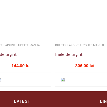
Add to
Add
wishlist
wish
+
ERII ARGINT LUCRATE MANUAL
BIJUTERII ARGINT LUCRATE MANUAL
 de argint
Inele de argint
144.00
lei
306.00
lei
LATEST
LI