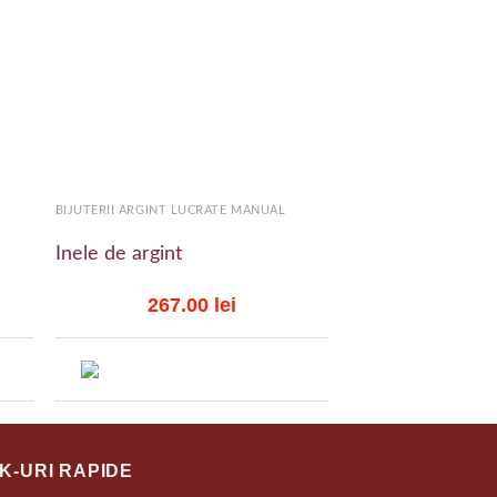
 to
Add to
list
wishlist
+
+
BIJUTERII ARGINT LUCRATE MANUAL
BIJUTERII ARGINT LU
Inele de argint
inel de argint
267.00
lei
213.
NK-URI RAPIDE