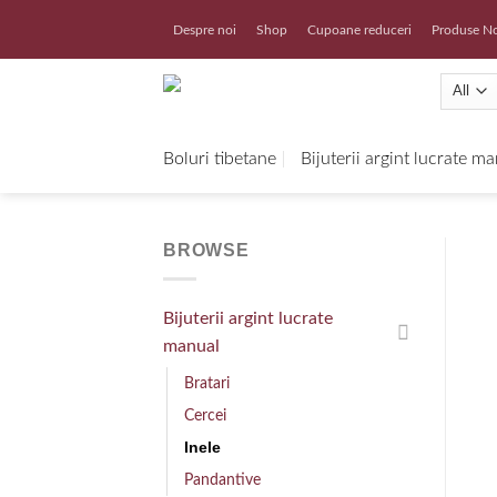
Skip
Despre noi
Shop
Cupoane reduceri
Produse N
to
content
Boluri tibetane
Bijuterii argint lucrate m
BROWSE
Bijuterii argint lucrate
manual
Bratari
Cercei
Inele
Pandantive