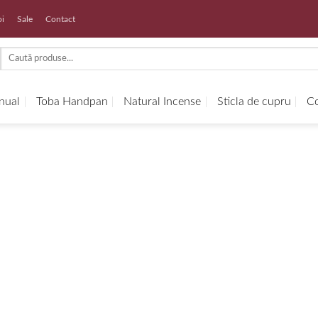
oi
Sale
Contact
Search
for:
anual
Toba Handpan
Natural Incense
Sticla de cupru
Co