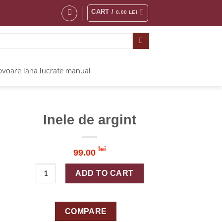
CART /
0.00
LEI
voare lana lucrate manual
Inele de argint
lei
99.00
Inele de argint quantity
ADD TO CART
COMPARE