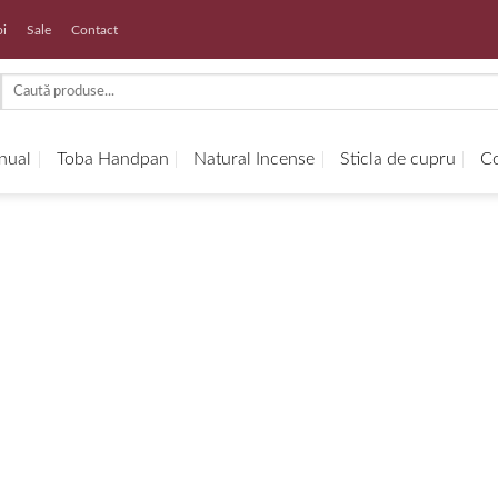
oi
Sale
Contact
Search
for:
anual
Toba Handpan
Natural Incense
Sticla de cupru
Co