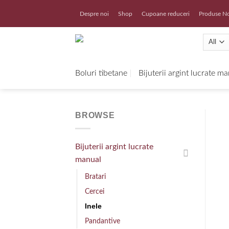
Skip
Despre noi
Shop
Cupoane reduceri
Produse N
to
content
Boluri tibetane
Bijuterii argint lucrate m
BROWSE
Bijuterii argint lucrate
manual
Bratari
Cercei
Inele
Pandantive