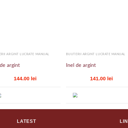
Add to
Add
wishlist
wish
+
ERII ARGINT LUCRATE MANUAL
BIJUTERII ARGINT LUCRATE MANUAL
 de argint
Inel de argint
144.00
lei
141.00
lei
LATEST
LI