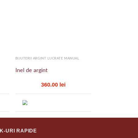
 to
Add to
list
wishlist
+
+
BIJUTERII ARGINT LUCRATE MANUAL
BIJUTERII ARGINT LU
Inel de argint
Inele de argint
360.00
lei
87.0
NK-URI RAPIDE